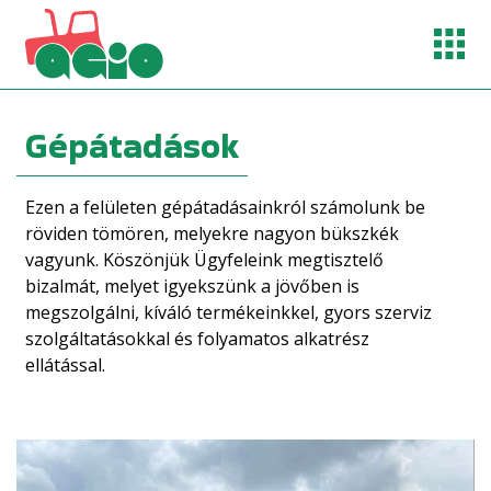
agio@enternet.hu
Gépátadások
+ 36 74 410 129
Ezen a felületen gépátadásainkról számolunk be
+ 36 30 226 2777
röviden tömören, melyekre nagyon bükszkék
+ 36 30 226 2555
vagyunk. Köszönjük Ügyfeleink megtisztelő
bizalmát, melyet igyekszünk a jövőben is
megszolgálni, kíváló termékeinkkel, gyors szerviz
RÓLUNK
szolgáltatásokkal és folyamatos alkatrész
ellátással.
TERMÉKEINK
GÉPÁTADÁSOK
HÍREK