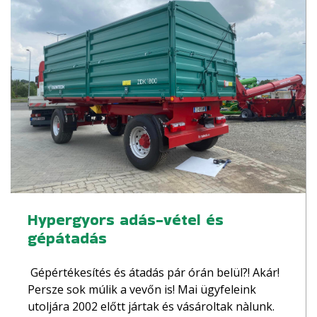
MÁRKÁINK
AKCIÓK
FINANSZÍROZÁS
KAPCSOLAT
Hypergyors adás-vétel és
gépátadás
Gépértékesítés és átadás pár órán belül?! Akár!
Persze sok múlik a vevőn is! Mai ügyfeleink
utoljára 2002 előtt jártak és vásároltak nàlunk.