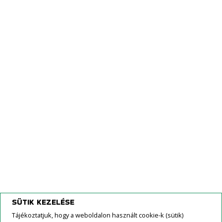
Farmtech
Agromehanika Kranj
Ino Brežice
Solis Tractors International
Creina Kranj
Kövessen minket FaceBook-on!
SÜTIK KEZELÉSE
Tájékoztatjuk, hogy a weboldalon használt cookie-k (sütik)