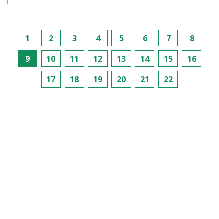
1
2
3
4
5
6
7
8
9
10
11
12
13
14
15
16
17
18
19
20
21
22
Elérhetőségeink
AGIÓ Kft.
7100 Szekszárd, Rákóczi u. 154.