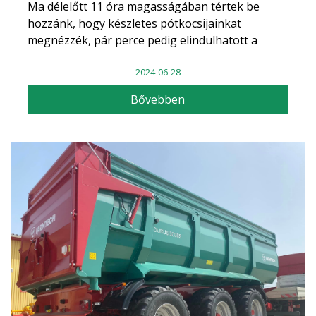
Ma délelőtt 11 óra magasságában tértek be
hozzánk, hogy készletes pótkocsijainkat
megnézzék, pár perce pedig elindulhatott a
Farmtech ZDK-1800 Iregszemcsére.
2024-06-28
Mindeközben az átutalás és kötelezőbiztosítás
megkötése is megtörtént, így a mai napon
Bővebben
forgalomba is kerülhet a pótkocsi. Reméljük
ügyfelünk is hasonlóan lesz elégedett a
gépátadást követően, mint amennyire
számunkra megtiszteltetés, hogy minket
választott! Mégegyszer köszönjük a bizalmat!