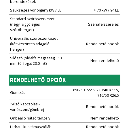
berendezések
Szükséges vonóigény kW / LE
> 70 kW / 94 LE
Standard szórószerkezet
(négy függőleges
Szériafelszerelés
szóróhenger)
Univerzális szórószerkezet
(két vízszintes adagoló
Rendelhető opciók
henger)
Silóajtó (oldalfalmagasság 350
Nem rendelhető
mm, térfogat 20,0 m3)
RENDELHETŐ OPCIÓK
650/50 R22.5, 710/40 R22.5,
Gumizás
710/50 R26.5
*Alsó kapcsolás -
Rendelhető opciók
vonószem/gömbfej
Önbeálló hátsó tengely
Nem rendelhető
Hidraulikus támasztóláb
Rendelhető opciók