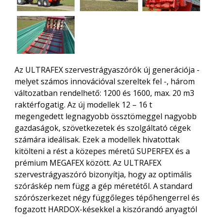
Az ULTRAFEX szervestrágyaszórók új generációja -
melyet számos innovációval szereltek fel -, három
változatban rendelhető: 1200 és 1600, max. 20 m3
raktérfogatig. Az új modellek 12 – 16 t
megengedett legnagyobb össztömeggel nagyobb
gazdaságok, szövetkezetek és szolgáltató cégek
számára ideálisak. Ezek a modellek hivatottak
kitölteni a rést a közepes méretű SUPERFEX és a
prémium MEGAFEX között. Az ULTRAFEX
szervestrágyaszóró bizonyítja, hogy az optimális
szóráskép nem függ a gép méretétől. A standard
szórószerkezet négy függőleges tépőhengerrel és
fogazott HARDOX-késekkel a kiszórandó anyagtól