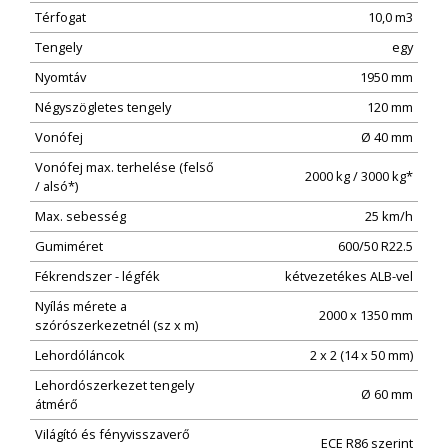
Térfogat
10,0 m3
Tengely
egy
Nyomtáv
1950 mm
Négyszögletes tengely
120 mm
Vonófej
Ø 40 mm
Vonófej max. terhelése (felső
2000 kg / 3000 kg*
/ alsó*)
Max. sebesség
25 km/h
Gumiméret
600/50 R22.5
Fékrendszer - légfék
kétvezetékes ALB-vel
Nyílás mérete a
2000 x 1350 mm
szórószerkezetnél (sz x m)
Lehordóláncok
2 x 2 (14 x 50 mm)
Lehordószerkezet tengely
Ø 60 mm
átmérő
Világító és fényvisszaverő
ECE R86 szerint