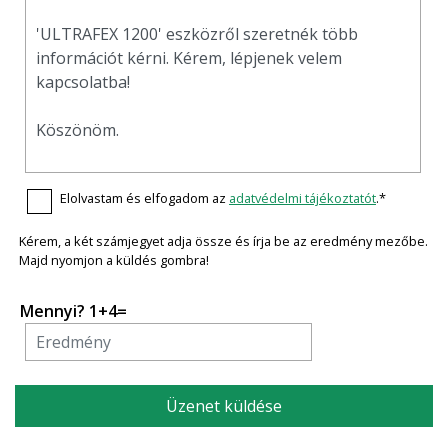
Elolvastam és elfogadom az
adatvédelmi tájékoztatót
.*
Kérem, a két számjegyet adja össze és írja be az eredmény mezőbe.
Majd nyomjon a küldés gombra!
Mennyi? 1+4=
Üzenet küldése