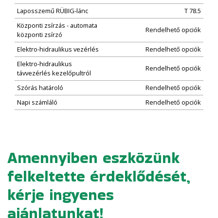
Laposszemű RÜBIG-lánc
T 78.5
Központi zsírzás - automata
Rendelhető opciók
központi zsírzó
Elektro-hidraulikus vezérlés
Rendelhető opciók
Elektro-hidraulikus
Rendelhető opciók
távvezérlés kezelőpultról
Szórás határoló
Rendelhető opciók
Napi számláló
Rendelhető opciók
Amennyiben eszközünk
felkeltette érdeklődését,
kérje ingyenes
ajánlatunkat!