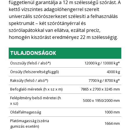
függetlenül garantálja a 12 m szélességű szórást. A
kettő vízszintes adagolóhengerrel szerelt
univerzális szórószerkezet szélesíti a felhasználás
spektrumát – két szórótányérral és
szórólapátokkal van ellátva, ezáltal precíz,
homogén kiszórást eredményez 22 m szélességig.
TULAJDONSÁGOK
Összsúly (felső / alsó*)
12000 kg / 13000 kg*
Önsúly (felszereltségfüggő)
4300 kg
Raksúly (felső / alsó*)
7700 kg / 8700 kg*
Befoglaló méretek (h x sz x m)
7865 x 2700 x 3245 mm
Felépítmény belső méretei (h
5000 x 1950/2000 mm
x sz)
Oldalfalmagasság
1000 mm
Platómagasság (széria
1664 mm
gumizás esetén)