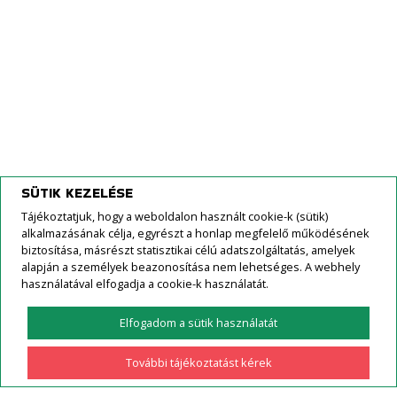
Creina Kranj
Kövessen minket FaceBook-on!
SÜTIK KEZELÉSE
Tájékoztatjuk, hogy a weboldalon használt cookie-k (sütik)
alkalmazásának célja, egyrészt a honlap megfelelő működésének
biztosítása, másrészt statisztikai célú adatszolgáltatás, amelyek
alapján a személyek beazonosítása nem lehetséges. A webhely
használatával elfogadja a cookie-k használatát.
Elfogadom a sütik használatát
Minden jog fenntartva | 2026
IMPRESSZUM
További tájékoztatást kérek
ADATVÉDELMI TÁJÉKOZTATÓ