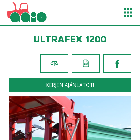
agio@enternet.hu
ULTRAFEX 1200
+ 36 74 410 129
+ 36 30 226 2777
+ 36 30 226 2555
KÉRJEN AJÁNLATOT!
RÓLUNK
TERMÉKEINK
GÉPÁTADÁSOK
HÍREK