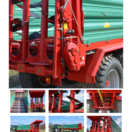
MÁRKÁINK
AKCIÓK
FINANSZÍROZÁS
KAPCSOLAT