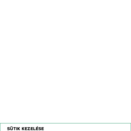
Zavod Kobzarenka
Farmtech
Agromehanika Kranj
Ino Brežice
Solis Tractors International
Creina Kranj
Kövessen minket FaceBook-on!
SÜTIK KEZELÉSE