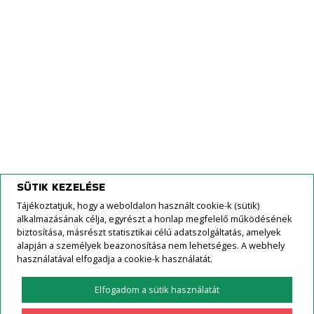
Solis Tractors International
Creina Kranj
Kövessen minket FaceBook-on!
SÜTIK KEZELÉSE
Tájékoztatjuk, hogy a weboldalon használt cookie-k (sütik)
alkalmazásának célja, egyrészt a honlap megfelelő működésének
biztosítása, másrészt statisztikai célú adatszolgáltatás, amelyek
alapján a személyek beazonosítása nem lehetséges. A webhely
használatával elfogadja a cookie-k használatát.
Elfogadom a sütik használatát
Minden jog fenntartva | 2026
IMPRESSZUM