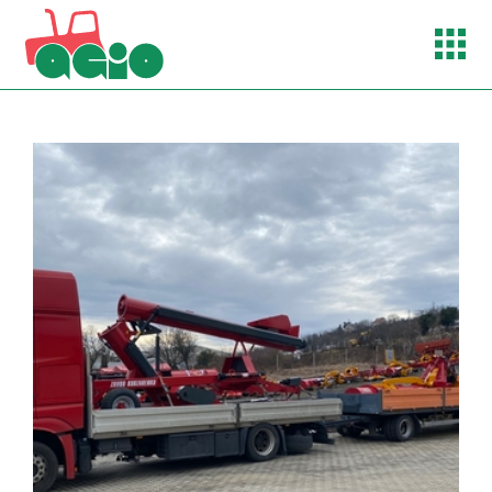
agio@enternet.hu
+ 36 74 410 129
+ 36 30 226 2777
+ 36 30 226 2555
RÓLUNK
TERMÉKEINK
GÉPÁTADÁSOK
HÍREK